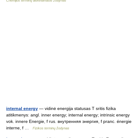
Chemijos terminų aiškinamasis žodynas
internal energy
— vidinė energija statusas T sritis fizika
atitikmenys: angl. inner energy; internal energy; intrinsic energy
vok. innere Energie, f rus. внутренняя энергия, f pranc. énergie
interne, f …
Fizikos terminų žodynas