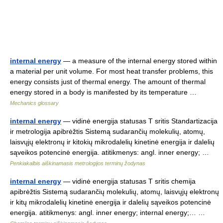
internal energy
— a measure of the internal energy stored within
a material per unit volume. For most heat transfer problems, this
energy consists just of thermal energy. The amount of thermal
energy stored in a body is manifested by its temperature …
Mechanics glossary
internal energy
— vidinė energija statusas T sritis Standartizacija
ir metrologija apibrėžtis Sistemą sudarančių molekulių, atomų,
laisvųjų elektronų ir kitokių mikrodalelių kinetinė energija ir dalelių
sąveikos potencinė energija. atitikmenys: angl. inner energy; …
Penkiakalbis aiškinamasis metrologijos terminų žodynas
internal energy
— vidinė energija statusas T sritis chemija
apibrėžtis Sistemą sudarančių molekulių, atomų, laisvųjų elektronų
ir kitų mikrodalelių kinetinė energija ir dalelių sąveikos potencinė
energija. atitikmenys: angl. inner energy; internal energy;… …