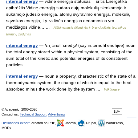
internal energy
— vidinė energija statusas T sritis Energetika
apibrėžtis Vidinę energiją sudaro dujų molekulių slenkamojo ir
sukamojo judesio energija, atomų svyravimo energija, molekulių
sąveikos energija, t.y. vidinės energijos dedamosios yra
medžiagos vidinė… …
Aiškinamasis šiluminės ir branduolinės technikos
terminų žodynas
internal energy
— /ɪnˌtɜnəl ˈɛnədʒi/ (say in.ternuhl enuhjee) noun
the total energy stored within a physical system, consisting of the
sum total of the kinetic and potential energies of its constituent
particles …
internal energy
— noun a property, characteristic of the state of a
thermodynamic system, the change of which is equal to the heat
absorbed minus the work done by the system …
Wiktionary
© Academic, 2000-2026
18+
Contact us:
Technical Support
,
Advertising
Dictionaries export
, created on PHP,
Joomla,
Drupal,
WordPress,
MODx.